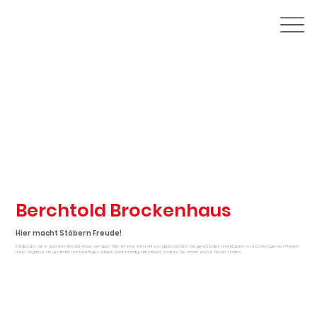
Berchtold Brockenhaus
Hier macht Stöbern Freude!
Entdecken Sie in unserem Brockenhaus auf über 500 m2 eine Vielzahl von gebrauchten Gegenständen und Möbeln zu erschwinglichen Preisen.
Unser Angebot an qualitativ hochwertigen Artikeln wird ständig aktualisiert, sodass Sie immer etwas Neues finden.