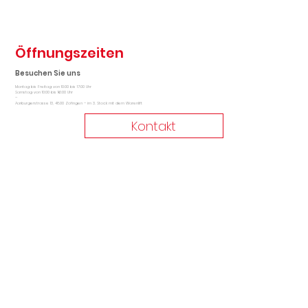
Öffnungszeiten
Besuchen Sie uns
Montag bis Freitag von 10:00 bis 17:00 Uhr
Samstag von 10:00 bis 16:00 Uhr
–
Aarburgerstrasse 13, 4800 Zofingen – im 3. Stock mit dem Warenlift
Kontakt