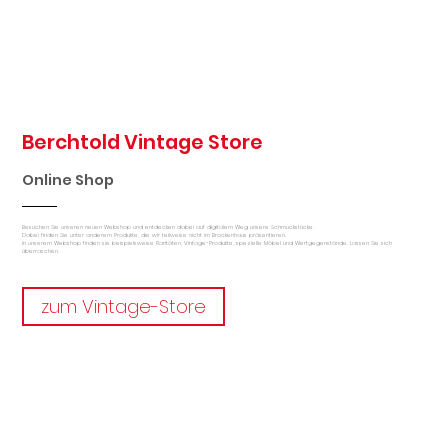
Berchtold Vintage Store
Online Shop
Besuchen Sie unseren neuen Webshop und entdecken dabei auf digitalem Weg unsere Schmuckstücke.
Dabei finden Sie unter anderem Produkte, die wir teilweise nicht im Brockenhaus präsentieren.
In unserem Webshop finden sie beispielsweise Raritäten, Vintage-Produkte, spezielle Möbel und Wertgegenstände. Lassen Sie sich
überraschen.
zum Vintage-Store